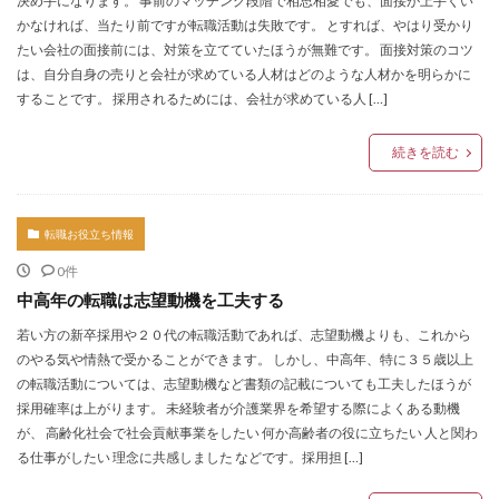
決め手になります。 事前のマッチング段階で相思相愛でも、面接が上手くい
かなければ、当たり前ですが転職活動は失敗です。 とすれば、やはり受かり
たい会社の面接前には、対策を立てていたほうが無難です。 面接対策のコツ
は、自分自身の売りと会社が求めている人材はどのような人材かを明らかに
することです。 採用されるためには、会社が求めている人 […]
続きを読む
転職お役立ち情報
0件
中高年の転職は志望動機を工夫する
若い方の新卒採用や２０代の転職活動であれば、志望動機よりも、これから
のやる気や情熱で受かることができます。 しかし、中高年、特に３５歳以上
の転職活動については、志望動機など書類の記載についても工夫したほうが
採用確率は上がります。 未経験者が介護業界を希望する際によくある動機
が、 高齢化社会で社会貢献事業をしたい 何か高齢者の役に立ちたい 人と関わ
る仕事がしたい 理念に共感しました などです。採用担 […]