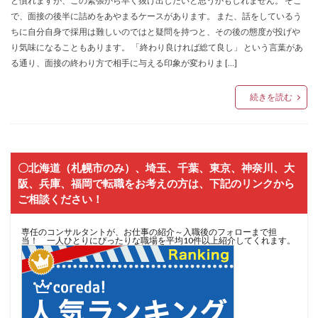
と慣れますが、この緊張から早く抜け出したいと思うかもしれません。 そこ
で、面接の後半に詰めをあやまるケースがあります。 また、話をしているう
ちに自分自身で採用は難しいのではと疑問を持つと、その後の態度が投げや
り気味になることもあります。 「終わり良ければ総て良し」 という言葉があ
る通り、面接の終わり方で相手に与える印象が変わりま […]
続きを読む
〇北海道（札幌市のみ）、埼玉、千葉、東京、神奈川、大
阪、兵庫、福岡で転職をお考えの方は、下記のリンクから
ご相談ください！
専任のコンサルタントが、お仕事の紹介～入職後のフォローまで担
当！ 一人ひとりにぴったりな職場を平均10件以上紹介してくれます。