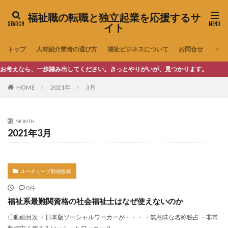
福祉職の転職と独立起業を応援するサ
イト
トップ
人材紹介業者の選び方
福祉ビジネスについて
お問合せ
ら、一歩踏み出してください。きっとやりがいが、見つかります。
HOME
2021年
3月
MONTH
2021年3月
ユーチューブ動画投稿
0件
福祉系最難関資格の社会福祉士はなぜ使えないのか
〇動画目次 ・日本版ソーシャルワーカーが・・・ ・無意味な名称独占 ・非常