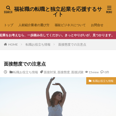
福祉職の転職と独立起業を応援するサ
イト
トップ
人材紹介業者の選び方
福祉ビジネスについて
お問合せ
考えなら、一歩踏み出してください。きっとやりがいが、見つかります。
HOME
転職お役立ち情報
面接態度での注意点
面接態度での注意点
転職お役立ち情報
面接対策
,
面接態度
,
面接試験
15view
0件
転職お役立ち情報