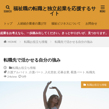
福祉職の転職と独立起業を応援するサ
イト
トップ
人材紹介業者の選び方
福祉ビジネスについて
お問合せ
考えなら、一歩踏み出してください。きっとやりがいが、見つかります。
HOME
転職お役立ち情報
転職先で活かせる自分の強み
転職先で活かせる自分の強み
転職お役立ち情報
介護アルバイト
,
介護パート
,
入社意欲
,
応募企業
,
看護パート
,
転職先
24view
0件
転職お役立ち情報