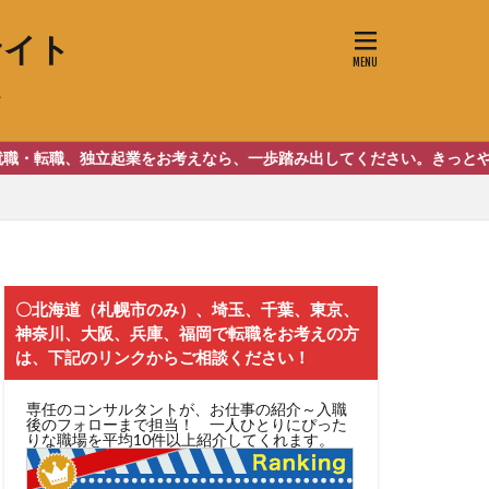
サイト
助）
事業
ーブ動画投稿
独立起業をお考えなら、一歩踏み出してください。きっとやりがいが、
〇北海道（札幌市のみ）、埼玉、千葉、東京、
神奈川、大阪、兵庫、福岡で転職をお考えの方
は、下記のリンクからご相談ください！
専任のコンサルタントが、お仕事の紹介～入職
後のフォローまで担当！ 一人ひとりにぴった
りな職場を平均10件以上紹介してくれます。