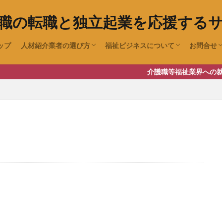
職の転職と独立起業を応援する
ップ
人材紹介業者の選び方
福祉ビジネスについて
お問合せ
待遇の見方（求人情報チェックポイント）
職場環境チェック
障害者グループホーム(共同生活援
放課後デイサービス・児童発達支援
障害者デイサービス(生活介護)
老人ホーム紹介業の開業
成年後見事業の開業について
ユーチュ
介護職等福祉業界への就職・転職、