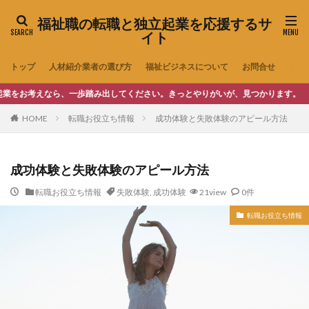
福祉職の転職と独立起業を応援するサ
イト
トップ
人材紹介業者の選び方
福祉ビジネスについて
お問合せ
えなら、一歩踏み出してください。きっとやりがいが、見つかります。
HOME
転職お役立ち情報
成功体験と失敗体験のアピール方法
成功体験と失敗体験のアピール方法
転職お役立ち情報
失敗体験
,
成功体験
21view
0件
転職お役立ち情報