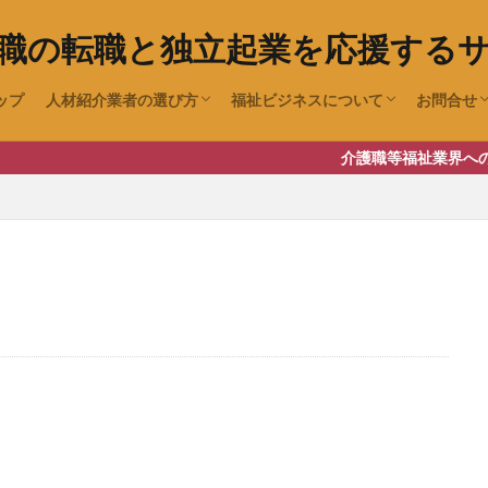
職の転職と独立起業を応援する
ップ
人材紹介業者の選び方
福祉ビジネスについて
お問合せ
待遇の見方（求人情報チェックポイント）
職場環境チェック
障害者グループホーム(共同生活援
放課後デイサービス・児童発達支援
障害者デイサービス(生活介護)
老人ホーム紹介業の開業
成年後見事業の開業について
ユーチュ
介護職等福祉業界への就職・転職