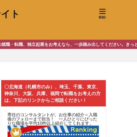
サイト
助）
事業
ーブ動画投稿
、独立起業をお考えなら、一歩踏み出してください。きっとやりがいが
〇北海道（札幌市のみ）、埼玉、千葉、東京、
神奈川、大阪、兵庫、福岡で転職をお考えの方
は、下記のリンクからご相談ください！
専任のコンサルタントが、お仕事の紹介～入職
後のフォローまで担当！ 一人ひとりにぴった
りな職場を平均10件以上紹介してくれます。