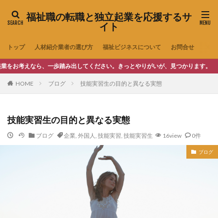
福祉職の転職と独立起業を応援するサ
イト
トップ
人材紹介業者の選び方
福祉ビジネスについて
お問合せ
えなら、一歩踏み出してください。きっとやりがいが、見つかります。
HOME
ブログ
技能実習生の目的と異なる実態
技能実習生の目的と異なる実態
ブログ
企業
,
外国人
,
技能実習
,
技能実習生
16view
0件
ブログ