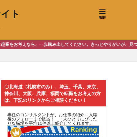
サイト
助）
事業
ーブ動画投稿
ら、一歩踏み出してください。きっとやりがいが、見つかります。
〇北海道（札幌市のみ）、埼玉、千葉、東京、
神奈川、大阪、兵庫、福岡で転職をお考えの方
は、下記のリンクからご相談ください！
専任のコンサルタントが、お仕事の紹介～入職
後のフォローまで担当！ 一人ひとりにぴった
りな職場を平均10件以上紹介してくれます。