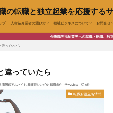
職の転職と独立起業を応援する
ップ
人材紹介業者の選び方
福祉ビジネスについて
お問合せ
待遇の見方（求人情報チェックポイント）
職場環境チェック
障害者グループホーム(共同生活援
放課後デイサービス・児童発達支援
障害者デイサービス(生活介護)
老人ホーム紹介業の開業
成年後見事業の開業について
ユーチュ
介護職等福祉業界への就職・転職、独立起業をお考えな
と違っていたら
と違っていたら
師
,
看護師アルバイト
,
看護師シングル
,
転職条件
92view
0件
転職お役立ち情報