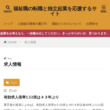
福祉職の転職と独立起業を応援するサ
イト
トップ
人材紹介業者の選び方
福祉ビジネスについて
お問合せ
お考えなら、一歩踏み出してください。きっとやりがいが、見つかります。
HOME
求人情報
TAG
求人情報
ブログ
0件
有効求人倍率1.52倍は４３年ぶり
厚労省の発表によれば、有効求人倍率が1.52倍と197４年以来43年ぶりの高