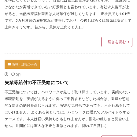
水準になっているようです。 背景には景気回復があるのですが、一般庶民に
はなかなか実感できていない好景気とも言われています。有効求人倍率が上
がると、当然医療福祉業界は人材確保が難しくなります。 正社員でも1.01倍
です。5カ月連続の雇用状況が改善しており、今後しばらくは景気は安定して
上向きそうです。 昔から、景気が上向くと人 […]
続きを読む
就職・退職の手続
0件
失業等給付の不正受給について
不正受給については、ハロワークが厳しく取り締まっています。 実績のない
求職活動を、実績があるように偽って申告するなどした場合は、返還や懲罰
的な罰金の納付を命じられます。 安易な気持ちであっても、不正行為をして
はいけません。 よくある例としては、ハロワークに隠れてアルバイトをする
ケースです。本人は軽い気持ちかもしれませんが、罰則の厳しさと見合いま
せん。世間的には重大な不正と看做されます。 隠れて自営 […]